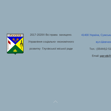
2017-2020© Всі права захищено.
41400 Україна, Сумська 
Управління соціально- економічного
вул.Шевчен
розвитку Глухівської міської ради
Tел.: (05444)2-5
Email:
upr-ek@