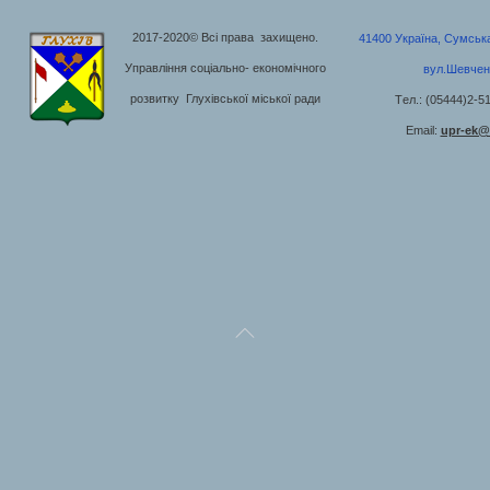
2017-2020© Всі права захищено.
41400 Україна, Сумська 
Управління соціально- економічного
вул.Шевчен
розвитку Глухівської міської ради
Tел.: (05444)2-5
Email:
upr-ek@